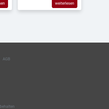
sen
weiterlesen
AGB
behalten