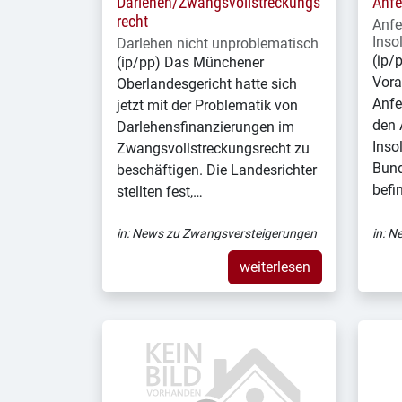
Darlehen/Zwangsvollstreckungs
Anfe
recht
Anfe
Inso
Darlehen nicht unproblematisch
(ip/
(ip/pp) Das Münchener
Vora
Oberlandesgericht hatte sich
Anfe
jetzt mit der Problematik von
den 
Darlehensfinanzierungen im
Inso
Zwangsvollstreckungsrecht zu
Bund
beschäftigen. Die Landesrichter
befi
stellten fest,…
in:
News zu Zwangsversteigerungen
in:
Ne
weiterlesen