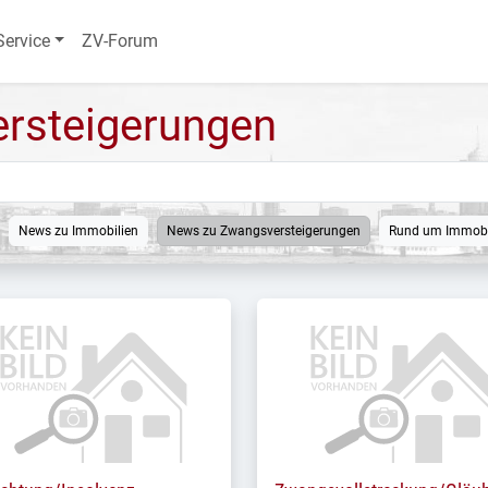
Service
ZV-Forum
rsteigerungen
News zu Immobilien
News zu Zwangsversteigerungen
Rund um Immobi