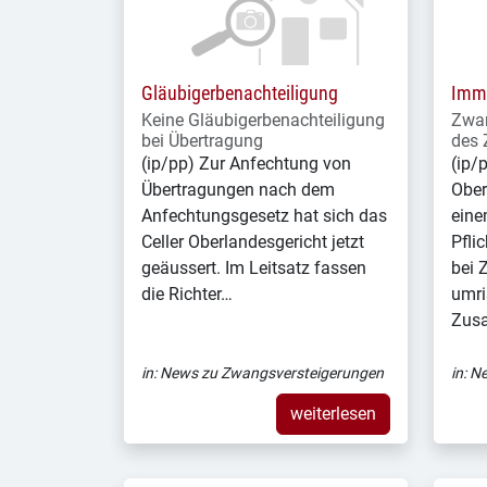
Gläubigerbenachteiligung
Immo
Keine Gläubigerbenachteiligung
Zwan
bei Übertragung
des 
(ip/pp) Zur Anfechtung von
(ip/
Übertragungen nach dem
Ober
Anfechtungsgesetz hat sich das
eine
Celler Oberlandesgericht jetzt
Pfli
geäussert. Im Leitsatz fassen
bei 
die Richter…
umri
Zus
in:
News zu Zwangsversteigerungen
in:
Ne
weiterlesen