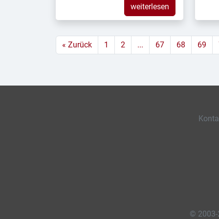
weiterlesen
« Zurück
1
2
...
67
68
69
Konta
© 2003-