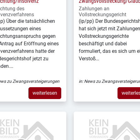
chtung/Insolvenz
Zwangsvollstreckung/Gläub
chtung des
Zahlungen an
lvenzverfahrens
Vollstreckungsgericht
pp) Über die tatsächlichen
(ip/pp) Der Bundesgerichts
ussetzungen eines
hat sich jetzt mit Zahlunge
chtungsanspruchs gegen
Vollstreckungsgerichte
Antrag auf Eröffnung eines
beschäftigt und dabei
lvenzverfahrens hatte der
formuliert, das es sich um e
esgerichtshof jetzt zu
Verstoß…
nden.…
ws zu Zwangsversteigerungen
in:
News zu Zwangsversteigeru
weiterlesen
weiterle