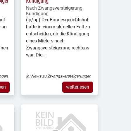
iger
Kündigung
Nach Zwangsversteigerung:
Kündigung
hof
(ip/pp) Der Bundesgerichtshof
n an
hatte in einem aktuellen Fall zu
entscheiden, ob die Kündigung
eines Mieters nach
inen
Zwangsversteigerung rechtens
war. Die…
ngen
in:
News zu Zwangsversteigerungen
sen
weiterlesen