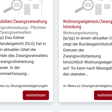
bilien/Zwangsverwaltung
Wohnungseigentum/Zwang
lstreckung
gvollstreckung - Pflichten
Zwangsverwalters
Wohnungsräumung
pp) Das Kölner
(ip/pp) In einem aktuellen Ur
landesgericht (OLG) hat in
zeigt der Bundesgerichtsho
m aktuellen Urteil die
Grenzen der
chten des Zwangsverwalters
Zwangsvollstreckung
Zwangvollstreckung
hinsichtlich Wohnungseige
ssen. In der
auf: So kann nach Massga
ammenfassung…
des obersten…
ws zu Zwangsversteigerungen
in:
News zu Zwangsversteigeru
weiterlesen
weiterle