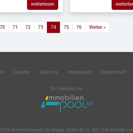
weiterlesen
weiterle
70
71
72
73
74
75
76
Weiter »
kt
Cookies
Über uns
Impressum
Datenschutz
Ein Service von
2026 immobilienpool.de Media GmbH & Co. KG | Alle Rechte vor