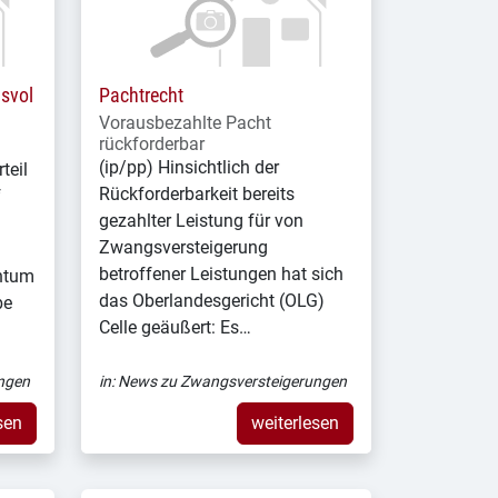
svol
Pachtrecht
Vorausbezahlte Pacht
rückforderbar
(ip/pp) Hinsichtlich der
teil
Rückforderbarkeit bereits
f
gezahlter Leistung für von
Zwangsversteigerung
betroffener Leistungen hat sich
ntum
das Oberlandesgericht (OLG)
be
Celle geäußert: Es…
ngen
in:
News zu Zwangsversteigerungen
sen
weiterlesen