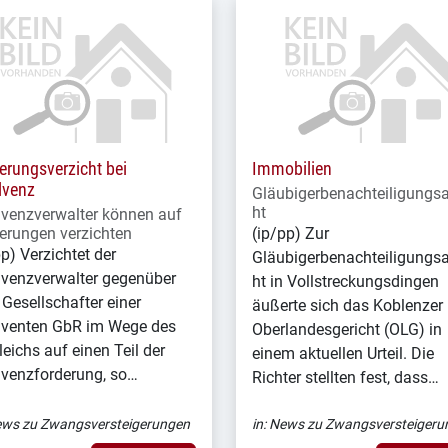
erungsverzicht bei
Immobilien
lvenz
Gläubigerbenachteiligungs
ht
lvenzverwalter können auf
erungen verzichten
(ip/pp) Zur
pp) Verzichtet der
Gläubigerbenachteiligungs
lvenzverwalter gegenüber
ht in Vollstreckungsdingen
Gesellschafter einer
äußerte sich das Koblenzer
lventen GbR im Wege des
Oberlandesgericht (OLG) in
leichs auf einen Teil der
einem aktuellen Urteil. Die
lvenzforderung, so…
Richter stellten fest, dass…
ws zu Zwangsversteigerungen
in:
News zu Zwangsversteigeru