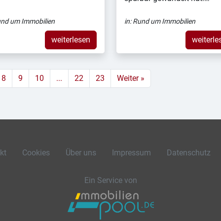
nd um Immobilien
in:
Rund um Immobilien
weiterlesen
weiterle
8
9
10
...
22
23
Weiter »
kt
Cookies
Über uns
Impressum
Datenschutz
Ein Service von