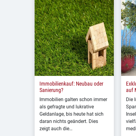
Immobilienkauf: Neubau oder
Exkl
Sanierung?
auf 
Immobilien galten schon immer
Die I
als gefragte und lukrative
Span
Geldanlage, bis heute hat sich
Inse
daran nichts geändert. Dies
viel
zeigt auch die…
medi