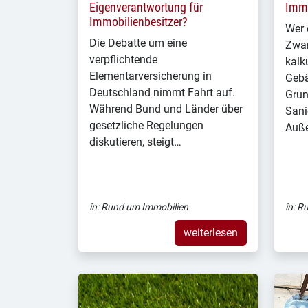
Eigenverantwortung für
Immo
Immobilienbesitzer?
Wer 
Die Debatte um eine
Zwan
verpflichtende
kalk
Elementarversicherung in
Gebä
Deutschland nimmt Fahrt auf.
Grun
Während Bund und Länder über
Sani
gesetzliche Regelungen
Auße
diskutieren, steigt…
in:
Rund um Immobilien
in:
Ru
weiterlesen