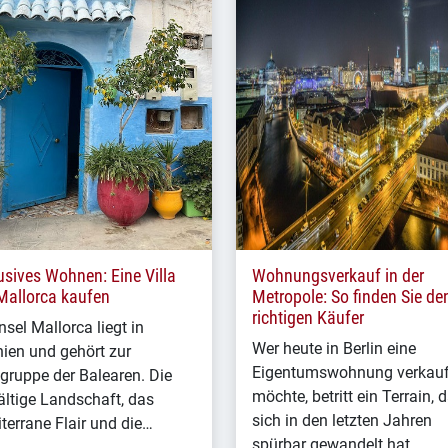
usives Wohnen: Eine Villa
Wohnungsverkauf in der
Mallorca kaufen
Metropole: So finden Sie de
richtigen Käufer
nsel Mallorca liegt in
Wer heute in Berlin eine
ien und gehört zur
Eigentumswohnung verkau
lgruppe der Balearen. Die
möchte, betritt ein Terrain, 
fältige Landschaft, das
sich in den letzten Jahren
terrane Flair und die…
spürbar gewandelt hat.…