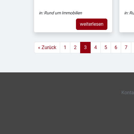
in:
Rund um Immobilien
in:
Ru
weiterlesen
« Zurück
1
2
3
4
5
6
7
Konta