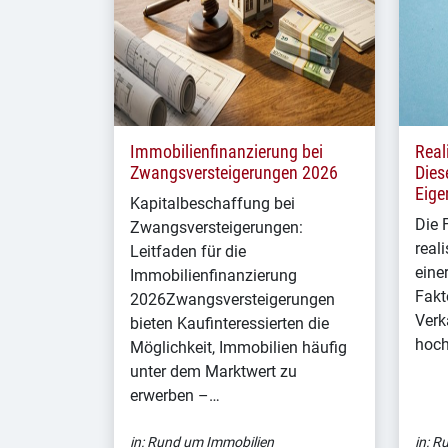
Immobilienfinanzierung bei
Real
Zwangsversteigerungen 2026
Dies
Eige
Kapitalbeschaffung bei
Die 
Zwangsversteigerungen:
real
Leitfaden für die
eine
Immobilienfinanzierung
Fakt
2026Zwangsversteigerungen
Verk
bieten Kaufinteressierten die
hoch
Möglichkeit, Immobilien häufig
unter dem Marktwert zu
erwerben –…
in:
Rund um Immobilien
in:
Ru