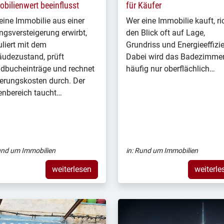
bilienwert beeinflusst
für Käufer
eine Immobilie aus einer
Wer eine Immobilie kauft, ri
gsversteigerung erwirbt,
den Blick oft auf Lage,
uliert mit dem
Grundriss und Energieeffizi
udezustand, prüft
Dabei wird das Badezimme
dbucheinträge und rechnet
häufig nur oberflächlich…
erungskosten durch. Der
nbereich taucht…
nd um Immobilien
in:
Rund um Immobilien
weiterlesen
weiterle