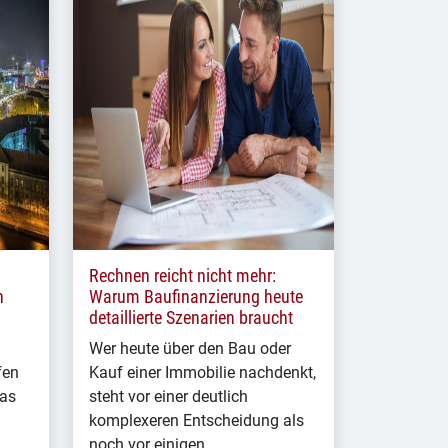
Rechnen reicht nicht mehr:
n
Warum Baufinanzierung heute
detaillierte Szenarien braucht
Wer heute über den Bau oder
fen
Kauf einer Immobilie nachdenkt,
das
steht vor einer deutlich
komplexeren Entscheidung als
noch vor einigen…