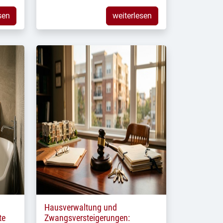
sen
weiterlesen
Hausverwaltung und
te
Zwangsversteigerungen: