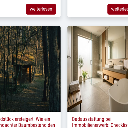
weiterlesen
weiterle
dstück ersteigert: Wie ein
Badausstattung bei
hdachter Baumbestand den
Immobilienerwerb: Checklis