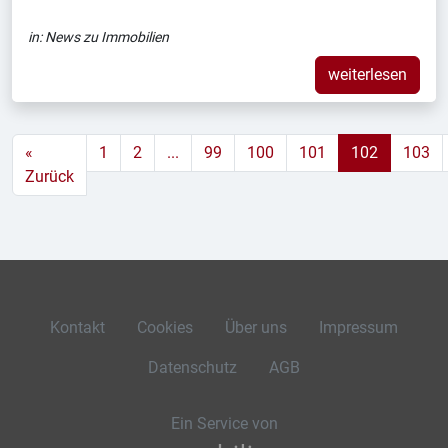
in:
News zu Immobilien
weiterlesen
«
1
2
...
99
100
101
102
103
Zurück
Kontakt
Cookies
Über uns
Impressum
Datenschutz
AGB
Ein Service von