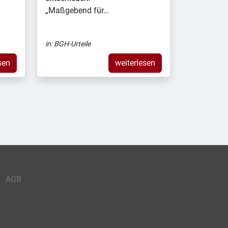
„Maßgebend für…
in:
BGH-Urteile
sen
weiterlesen
AGB