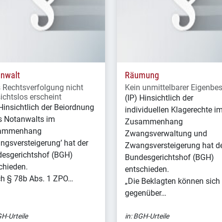
nwalt
Räumung
s Rechtsverfolgung nicht
Kein unmittelbarer Eigenbes
ichtslos erscheint
(IP) Hinsichtlich der
 Hinsichtlich der Beiordnung
individuellen Klagerechte i
s Notanwalts im
Zusammenhang
ammenhang
Zwangsverwaltung und
ngsversteigerung’ hat der
Zwangsversteigerung hat d
esgerichtshof (BGH)
Bundesgerichtshof (BGH)
chieden.
entschieden.
h § 78b Abs. 1 ZPO…
„Die Beklagten können sich
gegenüber…
H-Urteile
in:
BGH-Urteile