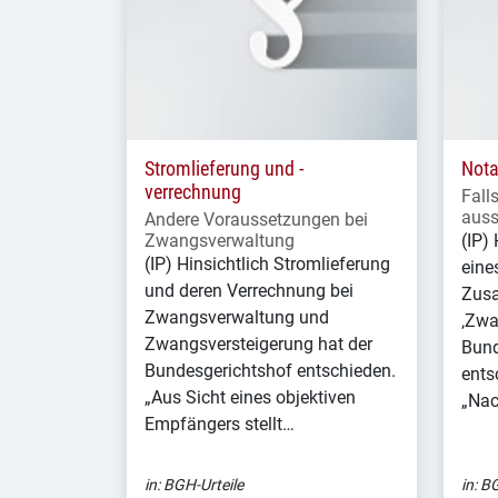
Stromlieferung und -
Nota
verrechnung
Fall
auss
Andere Voraussetzungen bei
Zwangsverwaltung
(IP)
(IP) Hinsichtlich Stromlieferung
eine
und deren Verrechnung bei
Zus
Zwangsverwaltung und
‚Zwa
Zwangsversteigerung hat der
Bund
Bundesgerichtshof entschieden.
ents
„Aus Sicht eines objektiven
„Nac
Empfängers stellt…
in:
BGH-Urteile
in:
BG