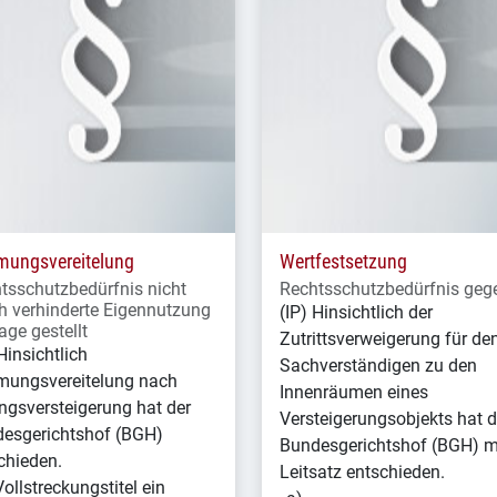
ungsvereitelung
Wertfestsetzung
tsschutzbedürfnis nicht
Rechtsschutzbedürfnis geg
h verhinderte Eigennutzung
(IP) Hinsichtlich der
age gestellt
Zutrittsverweigerung für de
Hinsichtlich
Sachverständigen zu den
ungsvereitelung nach
Innenräumen eines
gsversteigerung hat der
Versteigerungsobjekts hat d
esgerichtshof (BGH)
Bundesgerichtshof (BGH) m
chieden.
Leitsatz entschieden.
Vollstreckungstitel ein