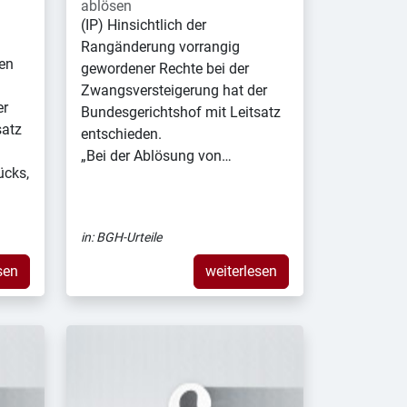
ablösen
(IP) Hinsichtlich der
Rangänderung vorrangig
en
gewordener Rechte bei der
Zwangsversteigerung hat der
er
Bundesgerichtshof mit Leitsatz
satz
entschieden.
„Bei der Ablösung von…
ücks,
in:
BGH-Urteile
sen
weiterlesen