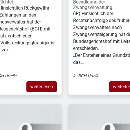
lichtet
Beendigung der
Zwangsverwaltung
 Hinsichtlich Rückgewähr
(IP) Hinsichtlich der
Zahlungen an den
Rechtsnachfolge des früher
gsverwalter hat der
Zwangsverwalters nach
esgerichtshof (BGH) mit
Zwangsversteigerung hat d
satz entschieden.
Bundesgerichtshof mit Leit
 Vollstreckungsgläubiger ist
entschieden.
t zur…
„Der Ersteher eines Grundst
das…
H-Urteile
in:
BGH-Urteile
weiterlesen
weiterle