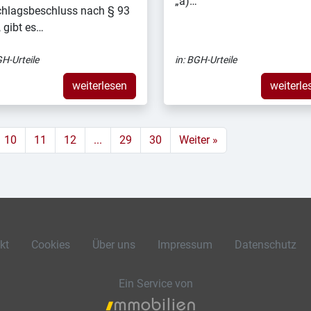
„a)…
hlagsbeschluss nach § 93
 gibt es…
H-Urteile
in:
BGH-Urteile
weiterlesen
weiterle
10
11
12
...
29
30
Weiter »
kt
Cookies
Über uns
Impressum
Datenschutz
Ein Service von