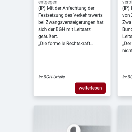
entgegen
verpf
(IP) Mit der Anfechtung der
(IP)
Festsetzung des Verkehrswerts
von 
bei Zwangsversteigerungen hat
Zwan
sich der BGH mit Leitsatz
Bund
geäußert.
Leit
„Die formelle Rechtskraft…
„Der
nich
in:
BGH-Urteile
in:
BG
weiterlesen