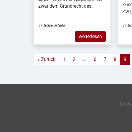
Zusc
zwar dem Grundrecht des…
ZVG,
in:
BGH-Urteile
in:
BG
weiterlesen
« Zurück
1
2
...
6
7
8
9
Konta