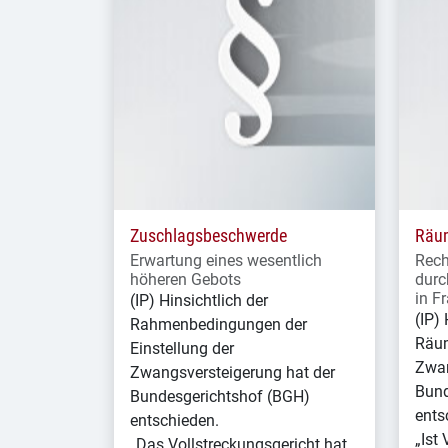
Zuschlagsbeschwerde
Räum
Erwartung eines wesentlich
Rech
höheren Gebots
durc
in Fr
(IP) Hinsichtlich der
(IP) 
Rahmenbedingungen der
Räum
Einstellung der
Zwan
Zwangsversteigerung hat der
Bund
Bundesgerichtshof (BGH)
ents
entschieden.
„Ist 
„Das Vollstreckungsgericht hat